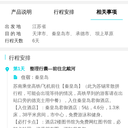
产品说明
行程安排
相关事项
出 发 地
江苏省
目 的 地
天津市、 秦皇岛市、 承德市、 坝上草原
行程天数
6天
行程安排
第1天
整理行囊—前往北戴河
住宿：
秦皇岛
苏南乘坐高铁/飞机前往【秦皇岛】（此为苏锡常散拼
行程，可能会出现等待的情况，高铁早到的游客请在出
站口旁的德克士用中餐），入住秦皇岛君御酒店。
【入住酒店】：秦皇岛君御酒店：5钻，4.6分，1.3米
床，38平米房间，市中心，免费游泳和健身。
【必打卡点】：酒店2楼图书馆为免费网红图书馆，必