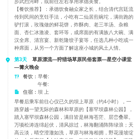
步武烈河畔，或前往左右享用承德美食。
【餐饮推荐】：承德饮食融众家之长，结合清代宫廷流
传到民间的烹饪手法，小吃有二仙居煎碗坨，满街跑的
驴打滚，玫瑰做的鲜花饼，炸酥肉、老三羊汤、杂粮
面、杏仁冰激凌、套环等，成席面的有满族八大碗、满
汉全席、清宫宴、新乾隆饺子宴等，任选几种小吃或一
种席面，从另一个方面了解这座小城的风土人情。
第3天
草原漂流—狩猎场草原民俗套票—星空小课堂
—篝火晚会
餐饮：
早餐:
午餐:
住宿：
坝 上
早餐后乘车前往心仪已久的坝上草原（约4小时），一
路穿越一望无际的森林和草原的【塞罕坝森林公园】，
踏入塞罕坝森林公园，满目皆是林海苍茫、层峦叠翠。
万顷松涛连绵起伏，清风掠过，林海翻涌阵阵绿浪；天
高云淡，晴空澄澈如洗，草原与林海相拥，野花漫坡绽