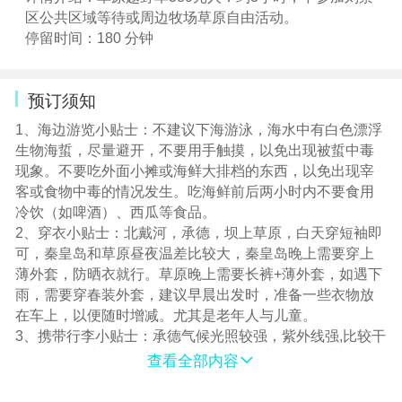
区公共区域等待或周边牧场草原自由活动。
停留时间：180 分钟
预订须知
1、海边游览小贴士：不建议下海游泳，海水中有白色漂浮
生物海蜇，尽量避开，不要用手触摸，以免出现被蜇中毒
现象。不要吃外面小摊或海鲜大排档的东西，以免出现宰
客或食物中毒的情况发生。吃海鲜前后两小时内不要食用
冷饮（如啤酒）、西瓜等食品。
2、穿衣小贴士：北戴河，承德，坝上草原，白天穿短袖即
可，秦皇岛和草原昼夜温差比较大，秦皇岛晚上需要穿上
薄外套，防晒衣就行。草原晚上需要长裤+薄外套，如遇下
雨，需要穿春装外套，建议早晨出发时，准备一些衣物放
在车上，以便随时增减。尤其是老年人与儿童。
3、携带行李小贴士：承德气候光照较强，紫外线强,比较干
燥，游览景点时准备好防晒用品及皮肤护理用品。草原蚊
查看全部内容
虫较多，可自备花露水等防蚊用品。随身带好防感冒、发
烧、腹泻、皮肤过敏等的药品，参加的活动适合本人身