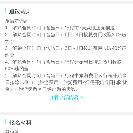
体，不隐瞒健康状况，如有不适及时和导游反馈。
退改规则
4、酒店小贴士：北戴河受海洋湿度影响，房间相对潮湿。
承德酒店的规模硬件与苏南有差距,请谅解。入住酒店后，
旅游者违约：
检查房间用品是否齐全或有无损坏；遇骚扰电话请予拒
1、解除合同时间（含当日）行程前7天及以上无损退
绝，以免发生不愉快事件。贵重物品随身携带或寄存酒店
2、解除合同时间（含当日）6日 - 4日按总费用收取20%违
前台。北戴河、草原酒店配备电热水器，洗澡请注意水
约金
温，小心着凉。草原天气凉爽，酒店没有空调。酒店为当
3、解除合同时间（含当日）3日 - 1日按总费用收取40%违
地评定标准双人间，如遇不可抗力等政策性原因，则调整
约金
到同级酒店。本产品不可拼房，如您需要三人间，需提前
4、解除合同时间（含当日）行程开始当日按总费用收取
咨询，敬请谅解。酒店钻级和评分因实时动态变化，如发
60%违约金
生变化，不作为投诉标准，引用日期：2025年5月15日。
5、解除合同时间（含当日）行程中旅游费用 × 行程开始当
5、饮食小贴士：自行用餐时不要吃外面小摊或海鲜大排档
日扣除比例 ＋（旅游费用－旅游费用×行程开始当日扣除比
的东西，以免出现宰客或食物中毒的情况发生。草原因土
例）÷ 旅游天数 × 已经出游的天数。
质及地理位置所限，果蔬稀少，用餐质量不高，但保证用
6、订单签约付款成功后，旅游服务提供商会预定产品相关
查看全部内容
餐数量。口味与我们有差异，可自备小食品。草原的水质
内容，若旅游者申请退改，已发生的必要费用由旅游者自
很差，提前自行准备矿泉水饮用，草原自来水有时候是绣
行承担。
黄色，大家在使用时如遇到不要奇怪，实属正常。
7、必要的费用，指旅行社履行合同已经发生的费用以及向
6、游览时间是指从景区下车时间到上车时间。
报名材料
地接社或者履行辅助人支付且不可退还的费用，包括但不
7、优惠说明：本线路为特价线路，门票已按优惠价打包，
限于乘坐飞机（车、船）等交通工具的费用（含预订
身份证