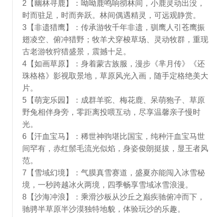
2【幽林寻鹿】：呦呦鹿鸣响彻林间，小鹿灵动出没，
时而驻足，时而奔跃。林间偶遇精灵，可远观静赏。
3【非遗猎鹰】：传承游牧千年非遗，驯鹰人引苍鹰振
翅凌空、俯冲猎野；牧羊犬穿梭草场、灵动牧群，重现
古老游牧狩猎盛景，震撼十足。
4【如画草原】：身着蒙古族服，漫步《芈月传》《还
珠格格》影视取景地，草原风光入画，随手定格绝美大
片。
5【萌宠乐园】：成群羊驼、梅花鹿、呆萌狍子、草原
野兔相伴身旁，零距离投喂互动，尽享温馨亲子慢时
光。
6【汗血宝马】：稀世神驹堪比国宝，纯种汗血宝马世
间罕有，赤红鬃毛流光似焰，身姿俊朗挺拔，显王者风
范。
7【雪域幻境】：气膜真雪赛道，盛夏亦能闯入冰雪秘
境，一秒跨越冰火两境，四季畅享雪域冰雪浪漫。
8【沙海冲浪】：乘滑沙板从沙丘之巅疾驰俯冲而下，
驰骋半草原半沙漠独特地貌，体验玩沙的乐趣。