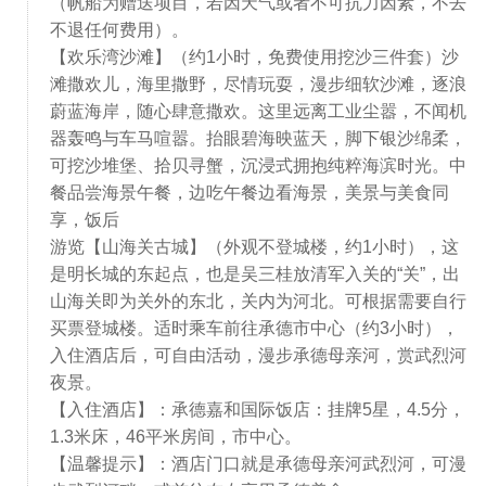
（帆船为赠送项目，若因天气或者不可抗力因素，不去
不退任何费用）。
【欢乐湾沙滩】（约1小时，免费使用挖沙三件套）沙
滩撒欢儿，海里撒野，尽情玩耍，漫步细软沙滩，逐浪
蔚蓝海岸，随心肆意撒欢。这里远离工业尘嚣，不闻机
器轰鸣与车马喧嚣。抬眼碧海映蓝天，脚下银沙绵柔，
可挖沙堆堡、拾贝寻蟹，沉浸式拥抱纯粹海滨时光。中
餐品尝海景午餐，边吃午餐边看海景，美景与美食同
享，饭后
游览【山海关古城】（外观不登城楼，约1小时），这
是明长城的东起点，也是吴三桂放清军入关的“关”，出
山海关即为关外的东北，关内为河北。可根据需要自行
买票登城楼。适时乘车前往承德市中心（约3小时），
入住酒店后，可自由活动，漫步承德母亲河，赏武烈河
夜景。
【入住酒店】：承德嘉和国际饭店：挂牌5星，4.5分，
1.3米床，46平米房间，市中心。
【温馨提示】：酒店门口就是承德母亲河武烈河，可漫