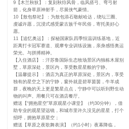
9【木兰秋狄】：复刻秋狝风骨，临风搭弓、弯弓射
箭，化身草原神射手，尽展侠气豪情。
10【敖包祭祀】：为敖包添石敬献哈达，绕坛三圈、
虔诚许愿，沉浸式感受蒙古族千年民俗，寄托美好心
愿。
11【追忆奥运】：探秘国家队四季恒温训练基地，近
距离打卡冠军赛道、观摩专业训练设施，亲身感悟奥运
荣光。与拼搏精神。
【入住酒店】：汗苏鲁国际生态牧场景区内独栋木屋别
墅，草原深处，景区内，享受数星星般的宁静。
【温馨提示】：酒店为真正的草原深处，景区内，享受
独有的星空之下的宁静，窗外就是碧草茵茵，牛羊成
群，夜晚的天上更是繁星点点，宁静中可以听到野生动
物的叫声。用餐只可在酒店餐厅。
赠送【“拥抱星空”草原观星小课堂】（约30分钟），借
助专业的观星望远镜，和城市里许久没见的星星，打个
招呼，拥抱草原星空；
赠送【草原之夜歌舞表演】（约1小时）夜幕降临，