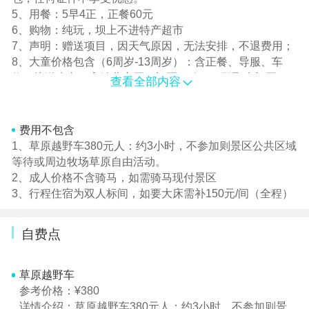
5、用餐：5早4正，正餐60元
6、购物：纯玩，坝上不进特产超市
7、声明：赠送项目，因天气原因，无法安排，不退费用；
8、大童价格包含（6周岁-13周岁）：含正餐、导服、车
位、接送班车、高铁儿童票、门票、骑马、双飞含机票、
查看全部内容
综合服务费。
小童价格包含（6周岁以下）：含正餐、导服、骑马、车
位、接送班车、综合服务费、双飞含机票。
费用不包含
1、草原越野车380元人：约3小时，不参加则景区公共区域
等待或周边牧场草原自由活动。
2、成人价格不含骑马，如需骑马现付景区
3、行程住宿为双人标间，如要大床需补150元/间（全程）
自费点
草原越野车
参考价格：¥380
详情介绍：草原越野车380元人：约3小时，不参加则景