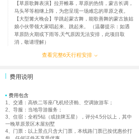
【草原歌舞表演】拉开帷幕，草原的热情，蒙古长调，
马头琴等相继上阵，为您呈现一场难忘的草原之夜。
【大型篝火晚会】学跳起蒙古舞，能歌善舞的蒙古族姑
娘小伙带领大家唱起来、跳起来。 （温馨提示：如遇
草原防火期或下雨等,天气原因无法安排，此项目取
消，敬请理解）
查看完整6天行程安排
费用说明
费用包含
1、交通：高铁二等座/飞机经济舱、空调旅游车；
2、导服：当地导游服务；
3、住宿：全程5钻（或挂牌五星），评分4.5分以上，其中
一晚草原景区木屋别墅
4、门票：以上景点只含大门票，本线路门票已按优惠价打
包，任何证件不享受优惠。