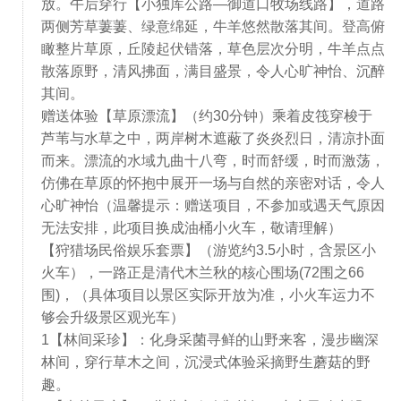
放。午后穿行【小独库公路—御道口牧场线路】，道路
两侧芳草萋萋、绿意绵延，牛羊悠然散落其间。登高俯
瞰整片草原，丘陵起伏错落，草色层次分明，牛羊点点
散落原野，清风拂面，满目盛景，令人心旷神怡、沉醉
其间。
赠送体验【草原漂流】（约30分钟）乘着皮筏穿梭于
芦苇与水草之中，两岸树木遮蔽了炎炎烈日，清凉扑面
而来。漂流的水域九曲十八弯，时而舒缓，时而激荡，
仿佛在草原的怀抱中展开一场与自然的亲密对话，令人
心旷神怡（温馨提示：赠送项目，不参加或遇天气原因
无法安排，此项目换成油桶小火车，敬请理解）
【狩猎场民俗娱乐套票】（游览约3.5小时，含景区小
火车），一路正是清代木兰秋的核心围场(72围之66
围)，（具体项目以景区实际开放为准，小火车运力不
够会升级景区观光车）
1【林间采珍】：化身采菌寻鲜的山野来客，漫步幽深
林间，穿行草木之间，沉浸式体验采摘野生蘑菇的野
趣。