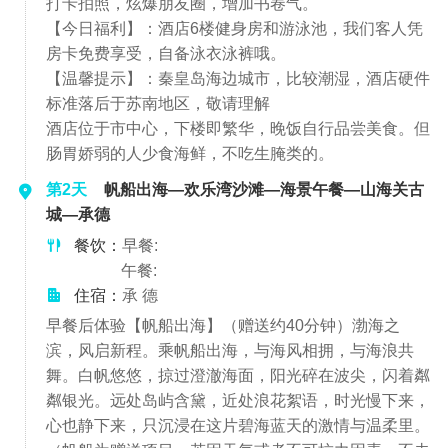
打卡拍照，炫爆朋友圈，增加书卷气。
【今日福利】：酒店6楼健身房和游泳池，我们客人凭
房卡免费享受，自备泳衣泳裤哦。
【温馨提示】：秦皇岛海边城市，比较潮湿，酒店硬件
标准落后于苏南地区，敬请理解
酒店位于市中心，下楼即繁华，晚饭自行品尝美食。但
肠胃娇弱的人少食海鲜，不吃生腌类的。
第2天
帆船出海—欢乐湾沙滩—海景午餐—山海关古
城—承德
餐饮：
早餐:
午餐:
住宿：
承 德
早餐后体验【帆船出海】（赠送约40分钟）渤海之
滨，风启新程。乘帆船出海，与海风相拥，与海浪共
舞。白帆悠悠，掠过澄澈海面，阳光碎在波尖，闪着粼
粼银光。远处岛屿含黛，近处浪花絮语，时光慢下来，
心也静下来，只沉浸在这片碧海蓝天的激情与温柔里。