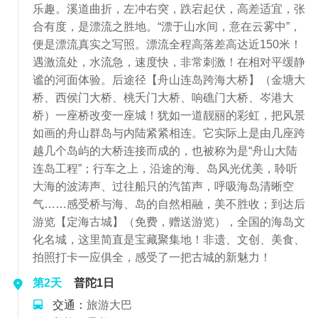
乐趣。溪道曲折，左冲右突，跌宕起伏，高差适宜，张
合有度，是漂流之胜地。“漂于山水间，意在云雾中”，
便是漂流真实之写照。漂流全程高落差高达近150米！
遇激流处，水流急，速度快，非常刺激！在相对平缓静
谧的河面体验。后途径【舟山连岛跨海大桥】（金塘大
桥、西侯门大桥、桃夭门大桥、响礁门大桥、岑港大
桥）一座桥改变一座城！犹如一道靓丽的彩虹，把风景
如画的舟山群岛与内陆紧紧相连。它实际上是由几座跨
越几个岛屿的大桥连接而成的，也被称为是“舟山大陆
连岛工程”；行车之上，沿途的海、岛风光优美，聆听
大海的波涛声、过往船只的汽笛声，呼吸海岛清晰空
气……感受桥与海、岛的自然相融，美不胜收；到达后
游览【定海古城】（免费，赠送游览），全国的海岛文
化名城，这里简直是宝藏聚集地！非遗、文创、美食、
拍照打卡一应俱全，感受了一把古城的新魅力！
第2天
普陀1日
交通：
旅游大巴