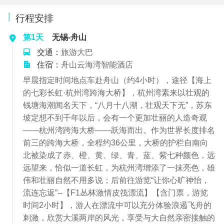
行程安排
第1天
无锡-舟山
交通：
旅游大巴
住宿：
舟山云海湾智能酒店
早晨指定时间地点车赴舟山（约4小时），途径【海上
的七彩长虹·杭州湾跨海大桥】，杭州湾素来以壮观的
钱塘海潮闻名天下，“八月十八潮，壮观天下无”，苏东
坡定想不到千年以后，会有一个更加壮丽的人造奇观
——杭州湾跨海大桥——跃海而出。作为世界长度排名
前三的跨海大桥，全程约36公里，大桥的护栏自南向
北被染成了赤、橙、黄、绿、青、蓝、紫七种颜色，远
远望来，恰似一道长虹，为杭州湾增添了一抹亮色，雄
伟和壮丽自然不用多说；后前往游览“让你心旷神怡，
流连忘返”--【F1丛林激情皮筏漂流】【含门票，游览
时间2小时】，游人在漂流中可以充分体验浪遏飞舟的
刺激，欣赏大溪两岸的风光，享受与大自然亲密接触的