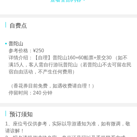
【门票】除行程内已包含（团队价）景点大门票外的二次
消费（如索道、娱乐项目、请香等、水上项目），请游客
自费点
自愿选择，旅行社及导游不参与
【补房差】房差260元/人2晚，退房差180元/人2晚
普陀山
参考价格：¥250
【儿童费用】
详情介绍：【自理】普陀山160+60船票+景交30 （如不
满15人，客人需自行游玩普陀山（若普陀山不去可留在民
漂流（1米以下不能漂，1米以上现付60元）
宿自由活动，不产生任何费用）
帆船出海大小同价
（香花券目前免费，如遇收费请自理！）
停留时间：240 分钟
【儿童餐费】
①【早餐】1.2米以下免费，
预订须知
1、座位号仅供参考，实际以导游通知为准，如有微调，敬
1.2--1.5米补10*2餐=20元
请谅解！