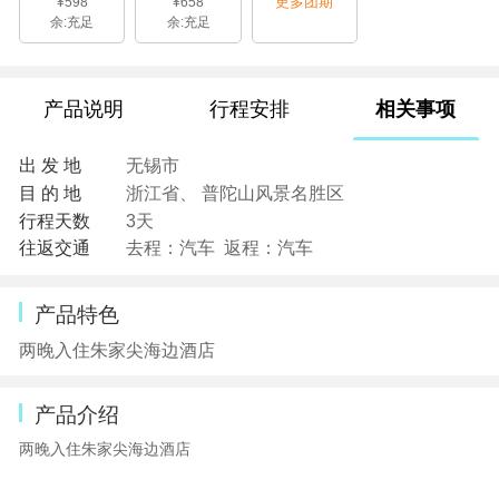
更多团期
¥598
¥658
余:充足
余:充足
产品说明
行程安排
相关事项
出 发 地
无锡市
目 的 地
浙江省、 普陀山风景名胜区
行程天数
3天
往返交通
去程：汽车 返程：汽车
产品特色
两晚入住朱家尖海边酒店
产品介绍
两晚入住朱家尖海边酒店