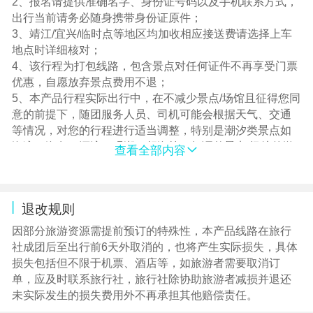
2、报名请提供准确名字、身份证号码以及手机联系方式，
出行当前请务必随身携带身份证原件；
3、靖江/宜兴/临时点等地区均加收相应接送费请选择上车
地点时详细核对；
4、该行程为打包线路，包含景点对任何证件不再享受门票
优惠，自愿放弃景点费用不退；
5、本产品行程实际出行中，在不减少景点/场馆且征得您同
意的前提下，随团服务人员、司机可能会根据天气、交通
等情况，对您的行程进行适当调整，特别是潮汐类景点如
海滨、海岛、漂流、观潮、赶海等（如调整景点/场馆的游
查看全部内容
览/参观顺序、变更集合时间等），以确保行程顺利进行；
6、植物类景观（枫叶、樱花、油菜花等）可能会因天气原
因导致观花不佳等情况，敬请谅解 ！
退改规则
7、请在导游约定的时间到达上车地点集合，切勿迟到，以
免耽误您和其他游客行程，若因迟到导致无法随车游览，
因部分旅游资源需提前预订的特殊性，本产品线路在旅行
请您自行前往下一集合地点，敬请谅解！
社成团后至出行前6天外取消的，也将产生实际损失，具体
8、个别景区景点/场馆、餐厅、休息区等地存在非旅行社安
损失包括但不限于机票、酒店等，如旅游者需要取消订
排的购物场所。旅行社提醒您，根据自身需要，理性消费
单，应及时联系旅行社，旅行社除协助旅游者减损并退还
并索要凭证，如产生消费争议，将由您自行承担，敬请谅
未实际发生的损失费用外不再承担其他赔偿责任。
解！