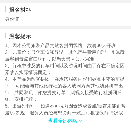
9、因部分旅游资源需提前预订的特殊性，本产品线路在旅
报名材料
行社成团后至出行前6天外取消的，也将产生实际损失，具
体损失包括但不限于机票、酒店等，如旅游者需要取消订
身份证
单，应及时联系旅行社，旅行社除协助旅游者减损并退还
未实际发生的损失费用外不再承担其他赔偿责任。
温馨提示
10、正常安排双标间，大床/双床以实际安排为准（如您有
想入住的床型，请下单备注，优先尽量安排，无法保证，
1、因本公司旅游产品为散客拼团线路，故满30人开班；
谢谢！）
2、儿童价：只含车位和导游，其他产生费用自理，具体请
11、入住酒店/农家，请检查酒店客房内的用品是否齐全，
游客到景点窗口现付，以当天景区公示为准；
热水、空调是否正常运转，门窗开合是否正常，如发现房
3、行程中涉及的行车时间以及游玩时间由于存在不确定因
间设施或用品存在问题，请联系导游或酒店服务人员。
素故以实际情况而定；
【友情提醒，介意勿报名】
4、本产品为散客拼团，在承诺服务内容和标准不变的前提
五一/国庆/春节/大型节假日期间是国人出行高峰期，大量游
下 ，可能会与其他旅行社的客人或同方向其他线路拼车出
客选择自驾或乘坐旅游大巴出行，导致高速车流量剧增。
行，共同游玩，如您提交订单，则视为接受旅行社拼团后
①堵车期间，保持冷静与耐心，高速堵车是常见情况，避
统一安排行程；
免焦虑，听从司导安排。
5、出游过程中，如遇不可抗力因素造成景点/场馆未能正常
②司或导会根据路况调整行程，游客应积极配合，司导会
游玩/参观，服务人员经与您协商一致后可根据实际情况取
根据实时路况信息对行车，行程进行微调。
消或更换该景点/场馆，或由服务人员在现场按旅游产品中
查看全部内容
③不在车内吸烟、乱扔垃圾，保持车内整洁。
的门票价退还费用（退费不以景区/场馆挂牌价为准），敬