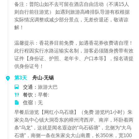
备注：普陀山如不去可留在酒店自由活动（不满15人
则自行前往游览） 如遇到旅游高峰排队导游有权根据
实际情况调整或减少部分景点，无差价退还，敬请谅
解！
温馨提示：香花券目前免费，如遇香花券收费请自理！
此行程因实行水路运输实名制，游客必须随身携带有效
证件【身份证、护照、老年卡、户口本等】，报名请提
供身份证号！
第3天
舟山-无锡
交通：
旅游大巴
餐饮：
早餐:
住宿：
无
早餐后游览【网红小乌石塘】（免费 游览约1小时）朱
家尖岛中心镇大洞岙东的樟州湾西岸、南岸，环卧着两
条“乌龙”，这就是闻名遐迩的“乌石砾塘”，北侧为“大乌
石塘”，南侧一条在朱家尖大山南麓，长350米，宽100