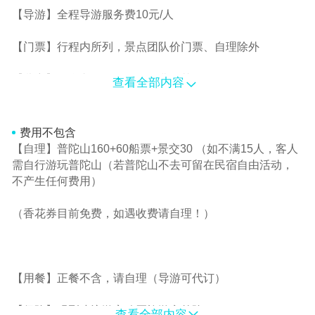
【导游】全程导游服务费10元/人
【门票】行程内所列，景点团队价门票、自理除外
【儿童】只含车位，导游服务费，其余自理
查看全部内容
费用不包含
【自理】普陀山160+60船票+景交30 （如不满15人，客人
需自行游玩普陀山（若普陀山不去可留在民宿自由活动，
不产生任何费用）
（香花券目前免费，如遇收费请自理！）
【用餐】正餐不含，请自理（导游可代订）
【保险】强烈建议游客购买旅游意外险
查看全部内容