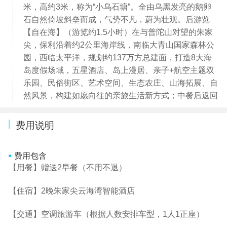
米，高约3米，称为“小乌石塘”。全由乌黑发亮的鹅卵
石自然倚坡斜垒而成，气势不凡，蔚为壮观。后游览
【自在海】（游览约1.5小时）在与普陀山对望的朱家
尖，保利沿着约2公里海岸线，南临大青山国家森林公
园，西临太平洋，规划约137万方总建面，打造8大海
岛度假场域，五星酒店、岛上漫居、亲子+航空主题双
乐园、民俗街区、艺术空间、生态农庄、山海拓展、自
然风景，构建如愿向往的亲旅生活新方式；中餐后返回
费用说明
费用包含
【用餐】赠送2早餐（不用不退）
【住宿】2晚朱家尖云海湾智能酒店
【交通】空调旅游车（根据人数安排车型，1人1正座）