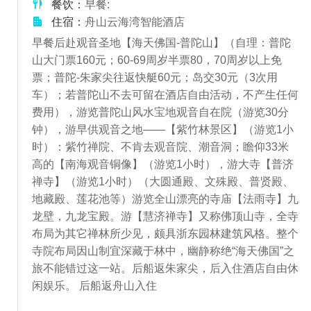
餐饮：
早餐:
住宿：
舟山云海湾智能酒店
早餐后赴观音圣地【海天佛国-普陀山】（自理：普陀
山大门票160元；60-69周岁半票80，70周岁以上免
票；普陀-朱家尖往返快艇60元；岛交30元（3次用
车）；若普陀山不去可留在酒店自由活动，不产生任何
费用），游览普陀山风水宝地观音自在院（游览30分
钟），游早供观音之地——【紫竹林景区】（游览1小
时）：紫竹禅院、不肯去观音院、潮音洞；瞻仰33米
高的【南海观音铜像】（游览1小时），游大寺【普济
禅寺】（游览1小时）（大圆通殿、文殊殿、普贤殿、
地藏殿、莲花池等）游览全山漂亮的寺庙【法雨寺】九
龙壁，九龙宝殿。游【慧济禅寺】又称佛顶山寺，全寺
布局为其它禅林所少见，颇具浙东园林建筑风格。整个
寺院布局因山制宜深藏于林中，幽静称绝“海天佛国”之
旅不能错过这一站。后船返朱家尖，后入住酒店自由休
闲娱乐。 后船返舟山入住