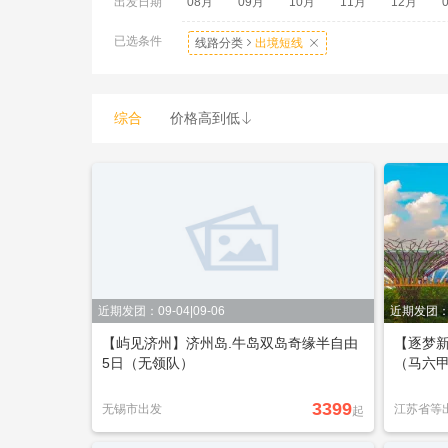
出发日期
08月
09月
10月
11月
12月
沙巴
熊本
薄荷岛
广东省
兰卡威
惠州市
芭堤雅
冲绳
南宁市
汕头
已选条件
线路分类

出境短线

婆罗浮屠
沈阳市
富士山
青森
箱
综合
价格高到低

近期发团：09-04|09-06
近期发团：0
【屿见济州】济州岛.牛岛双岛奇缘半自由
【逐梦新
5日（无领队）
（马六甲
3399
无锡市出发
江苏省等
起