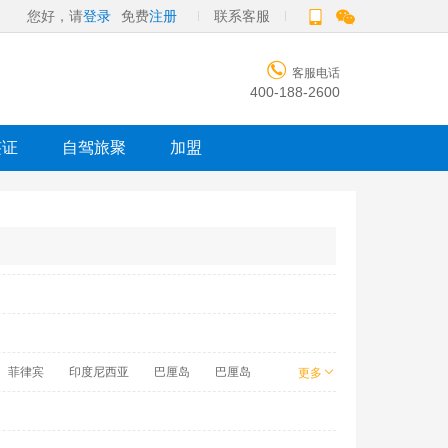
您好，请
登录
免费
注册
联系客服

客服电话
400-188-2600
签证
自驾旅聚
加盟
菲律宾
印度尼西亚
巴厘岛
巴厘岛
更多
芽庄
马来西亚
上海市
芭提雅
奈良
首尔
济州岛
宿雾
槟城
保
济州岛
加德满都
长滩岛
罗马