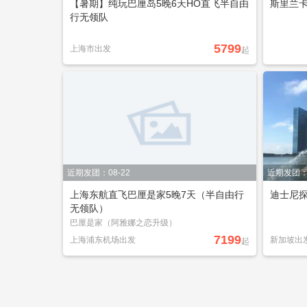
【暑期】纯玩巴厘岛5晚6天HO直飞半自由
斯里兰卡
行无领队
5799
上海市出发
起
近期发团：08-22
近期发团：0
上海东航直飞巴厘是家5晚7天（半自由行
迪士尼探
无领队）
巴厘是家（阿雅娜之恋升级）
7199
上海浦东机场出发
新加坡出
起