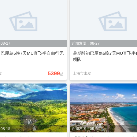
8-27
近期发团：08-27
巴厘岛5晚7天MU直飞半自由行无
暑期醉初巴厘岛5晚7天MU直飞半
领队
5399
发
上海市出发
起
8-15
近期发团：09-05