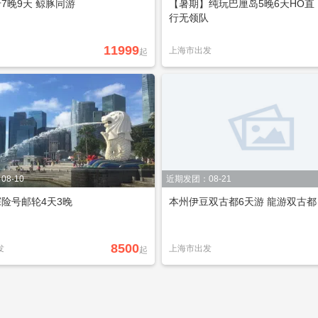
7晚9天 鲸豚同游
【暑期】纯玩巴厘岛5晚6天HO直
行无领队
11999
上海市出发
起
8-10
近期发团：08-21
险号邮轮4天3晚
本州伊豆双古都6天游 龍游双古都
8500
发
上海市出发
起