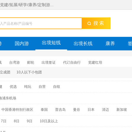
/拓展/研学/康养/定制游...
搜 索
出境短线
游
国内游
出境长线
康养
线
台湾游
邮轮
出境签证
代订自由行
党建红培
立成团
10人以下小包团
建
优选
纯玩
自营
自组
海浦东机场
中国香港特别行政区
泰国
普吉岛
曼谷
日本
清迈
新加坡
马尔代夫
胡志明市
暹粒-吴哥窟
金边
琅勃拉邦
万象
万荣
7日
8日
9日
10日及以上
挝
越南
科伦坡
芽庄
大阪
长崎
新加坡
京都
东京
寨
广西壮族自治区
韩国
深圳市
江苏省
广州市
福冈
佐世