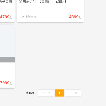
飞半自由
济州亲子4日【自由行，无领队】
4799
4399
江苏省等出发
起
起
7999
起
共15条
上一页
1
下一页