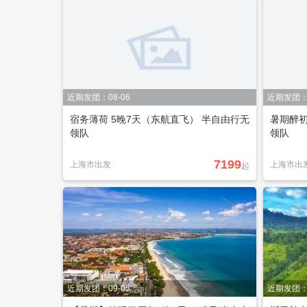
近期发团：08-06
近期发团：0
宿务薄荷 5晚7天（东航直飞） 半自由行无
暑期醉初
领队
领队
7199
上海市出发
上海市出
起
近期发团：09-05
近期发团：0