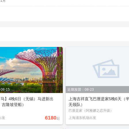
01月
哈尔滨市
美国塞班岛
马累
新加坡樟宜国际机场
呼伦贝尔市
市
札幌
冲绳
吉隆坡
鹿儿岛
岘港
新西兰
下龙湾
神户
根
函馆
昭和新山
小樽市
伊豆
日本环球影城
长野县
下吕
8-15
近期发团：08-23
马】4晚6日（无锡）马进新出
上海吉祥直飞巴厘是家5晚6天（
 吉隆坡登船）
无领队）
巴厘是家（阿雅娜之恋升级）
6180
出发
上海浦东机场出发
起