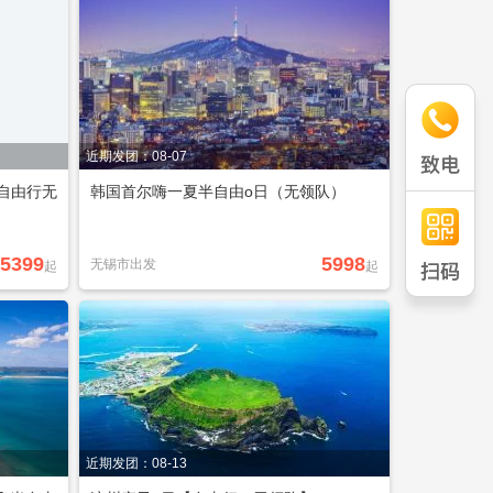
近期发团：08-07
自由行无
韩国首尔嗨一夏半自由o日（无领队）
5399
5998
无锡市出发
起
起
近期发团：08-13