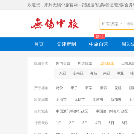
欢迎您，来到无锡中旅官网—跟团游/机票/签证/度假/会务/党建
所有线路
首页
党建定制
中旅自营
周边
线路分类
国内长线
周边短线
出境短线
出境长
东亚
东南亚
海岛
南亚
中亚
独
产品标签
特价
亲子
研学
康养
党建
团
出发城市
上海市
无锡市
江苏省
新加坡
上
目的城市
中国澳门特别行政区
中国澳门特别行政区
珠海市
中国香港特别行政区
长滩岛
行程天数
1日
2日
3日
4日
5日
6日
珠海湾仔澳门街
斯里兰卡
科伦坡
老
无锡市
那霸
富国岛
北海道
柬埔