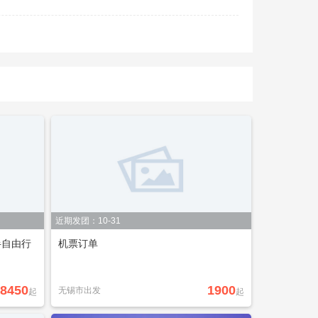
俄罗斯
长春市
海参崴
名古屋
佛山市
上海浦东机场
斗湖
雅加达
温泉
白川乡合掌村
亚庇
新德里
近期发团：10-31
半自由行
机票订单
8450
1900
无锡市出发
起
起