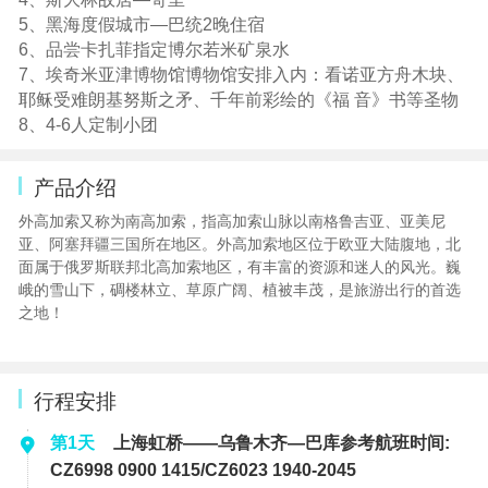
5、黑海度假城市—巴统2晚住宿
6、品尝卡扎菲指定博尔若米矿泉水
7、埃奇米亚津博物馆博物馆安排入内：看诺亚方舟木块、
耶稣受难朗基努斯之矛、千年前彩绘的《福 音》书等圣物
8、4-6人定制小团
产品介绍
外高加索又称为南高加索，指高加索山脉以南格鲁吉亚、亚美尼
亚、阿塞拜疆三国所在地区。外高加索地区位于欧亚大陆腹地，北
面属于俄罗斯联邦北高加索地区，有丰富的资源和迷人的风光。巍
峨的雪山下，碉楼林立、草原广阔、植被丰茂，是旅游出行的首选
之地！
行程安排
第1天
上海虹桥——乌鲁木齐—巴库参考航班时间:
CZ6998 0900 1415/CZ6023 1940-2045