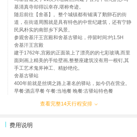
基清真寺却得以幸存,堪称奇迹。
随后前往【舍基】。整个城镇都有铺满了鹅卵石的街
道，在街道周围就是具有特色的中世纪建筑，还有宁静
民风朴实的南部乡下风景。
参观舍基汗王宫殿和舍基古驿站，停留时间:约1.5H
舍基汗王宫殿
建于1762年,宫殿的正面装上了漂亮的的七彩玻璃,而里
面则画上精美的手绘壁画,整整座建筑没有用一根钉,其
手工艺术鬼斧神工、精妙绝伦。
舍基古驿站
400年前就是丝绸之路上著名的驿站，如今仍在营业。
早餐:酒店早餐 午餐:当地餐 晚餐:古驿站特色餐
查看完整14天行程安排
费用说明