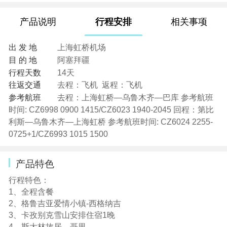
产品说明
行程安排
相关事项
出 发 地
上海虹桥机场
目 的 地
阿塞拜疆
行程天数
14天
往返交通
去程：飞机 返程：飞机
参考航班
去程：上海虹桥—乌鲁木齐—巴库 参考航班
时间: CZ6998 0900 1415/CZ6023 1940-2045 回程：第比
利斯—乌鲁木齐—上海虹桥 参考航班时间: CZ6024 2255-
0725+1/CZ6993 1015 1500
产品特色
行程特色：
1、全程含餐
2、格鲁吉亚爱情小镇-西格纳吉
3、卡孜别克雪山安排住宿1晚
4、斯大林故居—哥里