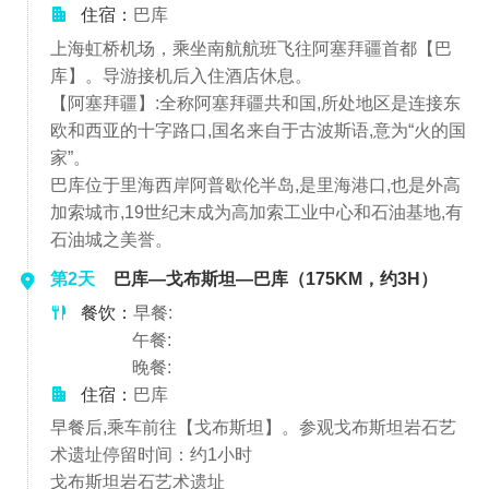
住宿：
巴库
上海虹桥机场，乘坐南航航班飞往阿塞拜疆首都【巴
库】。导游接机后入住酒店休息。
【阿塞拜疆】:全称阿塞拜疆共和国,所处地区是连接东
欧和西亚的十字路口,国名来自于古波斯语,意为“火的国
家”。
巴库位于里海西岸阿普歇伦半岛,是里海港口,也是外高
加索城市,19世纪末成为高加索工业中心和石油基地,有
石油城之美誉。
第2天
巴库—戈布斯坦—巴库（175KM，约3H）
餐饮：
早餐:
午餐:
晚餐:
住宿：
巴库
早餐后,乘车前往【戈布斯坦】。参观戈布斯坦岩石艺
术遗址停留时间：约1小时
戈布斯坦岩石艺术遗址