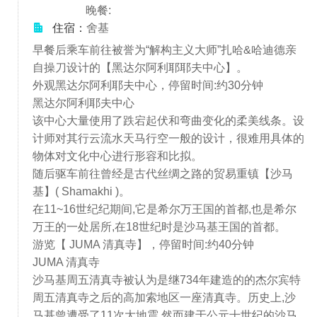
晚餐:
住宿：
舍基
早餐后乘车前往被誉为“解构主义大师”扎哈&哈迪德亲
自操刀设计的【黑达尔阿利耶耶夫中心】。
外观黑达尔阿利耶夫中心，停留时间:约30分钟
黑达尔阿利耶夫中心
该中心大量使用了跌宕起伏和弯曲变化的柔美线条。设
计师对其行云流水天马行空一般的设计，很难用具体的
物体对文化中心进行形容和比拟。
随后驱车前往曾经是古代丝绸之路的贸易重镇【沙马
基】( Shamakhi )。
在11~16世纪纪期间,它是希尔万王国的首都,也是希尔
万王的一处居所,在18世纪时是沙马基王国的首都。
游览【 JUMA 清真寺】，停留时间:约40分钟
JUMA 清真寺
沙马基周五清真寺被认为是继734年建造的的杰尔宾特
周五清真寺之后的高加索地区一座清真寺。历史上,沙
马基曾遭受了11次大地震,然而建于公元十世纪的沙马