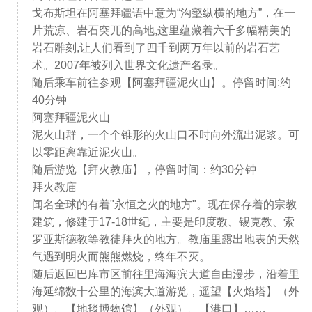
戈布斯坦在阿塞拜疆语中意为“沟壑纵横的地方”，在一
片荒凉、岩石突兀的高地,这里蕴藏着六千多幅精美的
岩石雕刻,让人们看到了四千到两万年以前的岩石艺
术。2007年被列入世界文化遗产名录。
随后乘车前往参观【阿塞拜疆泥火山】。停留时间:约
40分钟
阿塞拜疆泥火山
泥火山群，一个个锥形的火山口不时向外流出泥浆。可
以零距离靠近泥火山。
随后游览【拜火教庙】，停留时间：约30分钟
拜火教庙
闻名全球的有着"永恒之火的地方"。现在保存着的宗教
建筑，修建于17-18世纪，主要是印度教、锡克教、索
罗亚斯德教等教徒拜火的地方。教庙里露出地表的天然
气遇到明火而熊熊燃烧，终年不灭。
随后返回巴库市区前往里海海滨大道自由漫步，沿着里
海延绵数十公里的海滨大道游览，遥望【火焰塔】（外
观）、【地毯博物馆】（外观）、【港口】……