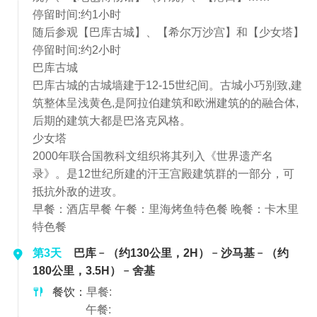
停留时间:约1小时
随后参观【巴库古城】、【希尔万沙宫】和【少女塔】
停留时间:约2小时
巴库古城
巴库古城的古城墙建于12-15世纪间。古城小巧别致,建
筑整体呈浅黄色,是阿拉伯建筑和欧洲建筑的的融合体,
后期的建筑大都是巴洛克风格。
少女塔
2000年联合国教科文组织将其列入《世界遗产名
录》。是12世纪所建的汗王宫殿建筑群的一部分，可
抵抗外敌的进攻。
早餐：酒店早餐 午餐：里海烤鱼特色餐 晚餐：卡木里
特色餐
第3天
巴库﹣（约130公里，2H）﹣沙马基﹣（约
180公里，3.5H）﹣舍基
餐饮：
早餐:
午餐: