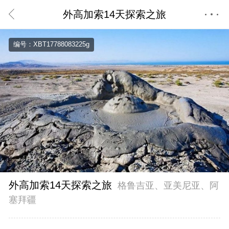
外高加索14天探索之旅
首页
编号：XBT17788083225g
外高加索14天探索之旅
格鲁吉亚、亚美尼亚、阿
塞拜疆