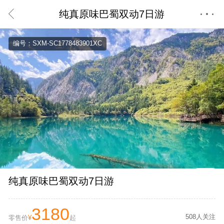
纯真原味巴蜀双动7日游
首页
编号：SXM-SC1778483901XC
纯真原味巴蜀双动7日游
3180
508人关注
零售价
¥
起