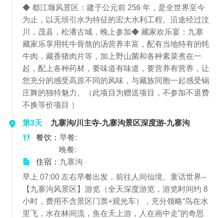
◆ 都江堰风景区：建于公元前 256 年，是全世界至今
为止，以无坝引水为特征的宏大水利工程。沿途经过汶
川，茂县，松潘古城，晚上参加◆ 藏家欢乐宴：九寨
藏家乐享用牦牛骨熬的汤营养丰富，配有当地特有的牦
牛肉，藏香猪肉片等，加上野山菌和各种素菜煮在一
起，配上各种药材，要味道有味道，要营养有营养，让
您充分的感受高原不同的风味，与藏族同胞一起感受锅
庄舞的独特魅力。（此项目为赠送项目，不参加不退费
不换等价项目 ）
第3天
九寨沟/川主寺-九寨沟景区深度游-九寨沟
餐饮：
早餐:
晚餐:
住宿：
九寨沟
早上 07:00 左右早餐出发，前往人间仙境、童话世界--
【九寨沟风景区】游览（全天深度游览，游览时间约 8
小时，费用不含景区门票+观光车），充分领略“鸟在水
里飞，水在林间流，鱼在天上游，人在画中走”的奇思