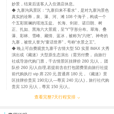
妙景，结束后送客人入住酒店休息。
◆ 九寨沟风景区：“九寨归来不看水”，是对九寨沟景色
真实的诠释，泉、瀑、河、滩 108 个海子，构成一个
个五彩斑斓的瑶池玉盆。 长海、剑岩、诺日朗、树
正、扎如、黑海六大景观，呈“Y”字形分布。翠海、叠
瀑、彩林、雪峰、藏情、蓝冰，被称为“六绝”。神奇的
九寨，被世人誉为“童话世界”，号称“水景之王”。
◆ 晚上可自费观赏九寨千古情大型 5D 实景 IMAX 大秀
演出或《藏迷》大型原生态演出（需另付费， 由旅行
社或导游代购门票，千古情景区挂牌价 280 元/人， 团
队价 260 元/人自理,若提前含在打包团费里由旅行社提
前代购执行 vip 席 220 元,普通席 180 元，《藏迷》景
区挂牌价贵宾 190元/人—尊宾 240 元/人)，旅行社代购
贵宾 120 元/人，尊宾 150 元/人。
查看完整7天行程安排