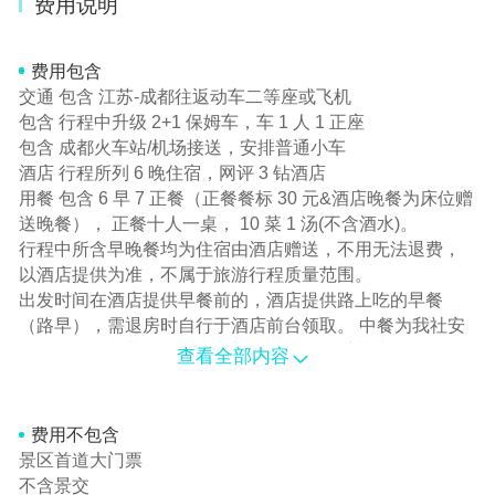
费用说明
费用包含
交通 包含 江苏-成都往返动车二等座或飞机
包含 行程中升级 2+1 保姆车，车 1 人 1 正座
包含 成都火车站/机场接送，安排普通小车
酒店 行程所列 6 晚住宿，网评 3 钻酒店
用餐 包含 6 早 7 正餐（正餐餐标 30 元&酒店晚餐为床位赠
送晚餐）， 正餐十人一桌， 10 菜 1 汤(不含酒水)。
行程中所含早晚餐均为住宿由酒店赠送，不用无法退费，
以酒店提供为准，不属于旅游行程质量范围。
出发时间在酒店提供早餐前的，酒店提供路上吃的早餐
（路早），需退房时自行于酒店前台领取。 中餐为我社安
排用餐，参考菜单已列出，部分菜品根据季节或作调整，
查看全部内容
量质不变，不含酒水，景区一般地处偏远，餐标相对大城
市较差，藏区海拔较高，米饭有夹生现象，团餐以蔬菜为
主，不习惯者请提前自备佐食，因整体餐费不以个人用餐
费用不包含
与否减少，自愿放弃用餐无费用可退，敬请谅解。用餐后
景区首道大门票
的休息时间属自由活动时间。
不含景交