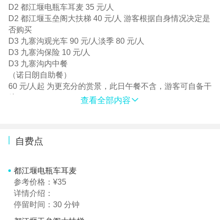
导游 包含 行程内含优秀持证国语导游讲解服务，行程内导
D2 都江堰电瓶车耳麦 35 元/人
游仅负责旅游者的日常组织安排，延途讲解，问题处理；
D2 都江堰玉垒阁大扶梯 40 元/人 游客根据自身情况决定是
行程内导游会以同团大部分旅游者作为照顾对象，如需按
否购买
照自已意愿游览，或不按规定时间安排的，为避免同团其
D3 九寨沟观光车 90 元/人淡季 80 元/人
它旅游者造成不满，我社不作任何特殊安排。其他 1、赠
D3 九寨沟保险 10 元/人
送：藏民家访活动
D3 九寨沟内中餐
2、 行程中因游客自身原因需临时脱团， 我社不承担任何
（诺日朗自助餐）
返程费用（交通费， 住宿费， 保险费，餐费）不作任何特
60 元/人起 为更充分的赏景，此日午餐不含，游客可自备干
殊安排，未产生所有费用不退。并请游客签订离团协议。
粮
查看全部内容
脱团后一切产生问题与本社无关 ！
D4
黄龙索道 上行 80 元/人
下行 40 元/人
自费点
D4 黄龙保险 10 元/人
D4 黄龙耳麦（带北斗定位） 30/人
D4 黄龙观光车 20 元/人 景区观光车每日限量 5 千张，导游
都江堰电瓶车耳麦
协助游客公众号实名制购买，不保证能购得
参考价格：¥35
详情介绍：
D5 峨眉山观光车 一进 90 元/人二进 40 元/人
停留时间：30 分钟
D5 峨眉山耳麦 20 元/人