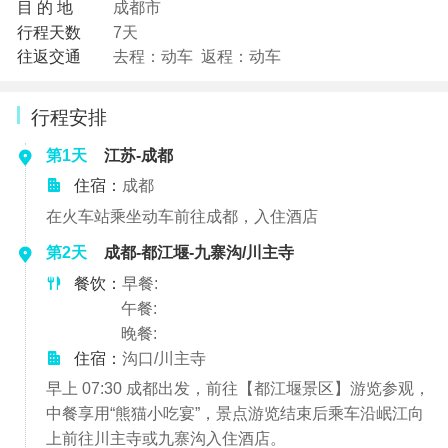
目 的 地
成都市
行程天数
7天
往返交通
去程：动车 返程：动车
行程安排
第1天
江苏-成都
住宿：
成都
在火车站乘坐动车前往成都，入住酒店
第2天
成都-都江堰-九寨沟/川主寺
餐饮：
早餐:
午餐:
晚餐:
住宿：
沟口/川主寺
早上 07:30 成都出发，前往【都江堰景区】游览参观，
中餐享用“熊猫小吃宴”，景点游览结束后乘车沿岷江向
上前往川主寺或九寨沟入住酒店。