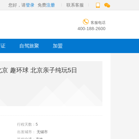
您好，请
登录
免费
注册
联系客服

客服电话
400-188-2600
签证
自驾旅聚
加盟
京 趣环球 北京亲子纯玩5日
行程天数：
5
出发城市：
无锡市