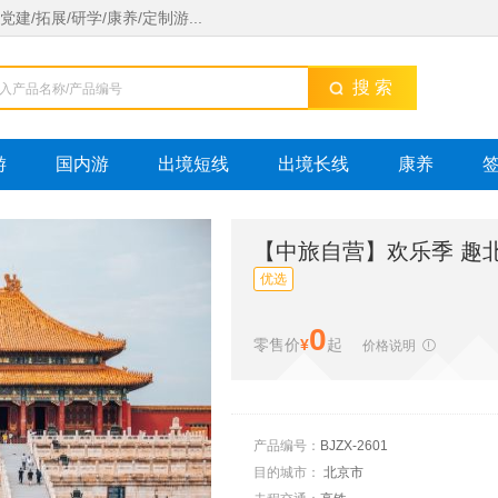
/拓展/研学/康养/定制游...
搜 索
游
国内游
出境短线
出境长线
康养
【中旅自营】欢乐季 趣北
优选
0
零售价
¥
起
价格说明

产品编号：
BJZX-2601
目的城市：
北京市