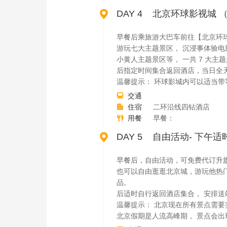

DAY 4 北京环球影视城
早餐后乘旅游大巴车前往【北京环球
游玩七大主题景区， 沉浸事体验电
小黄人主题景区等， 一共 7 大
后指定时间集合返回酒店，当日全
温馨提示： 环球影城内可以适当带
交通

住宿
二环沿线四钻酒店

用餐
早餐：


DAY 5 自由活动- 下午
早餐后，自由活动，可免费代订升
也可以自由逛逛北京城，游玩他热门
品。
后适时自行返回酒店集合， 安排送
温馨提示： 北京现在所有景点需要
北京假期是人流高峰期， 景点会出