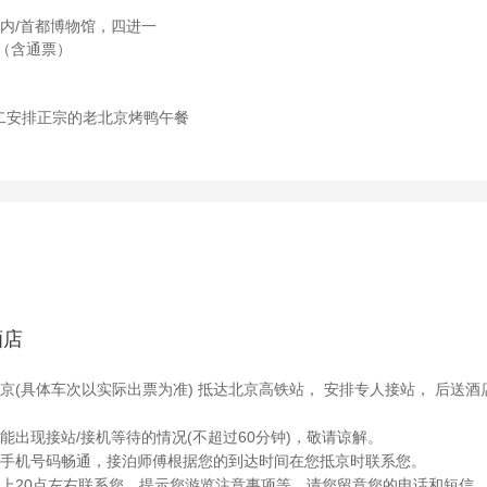
内/首都博物馆，四进一
（含通票）
二安排正宗的老北京烤鸭午餐
酒店
京(具体车次以实际出票为准) 抵达北京高铁站， 安排专人接站， 后送酒
能出现接站/接机等待的情况(不超过60分钟)，敬请谅解。
的手机号码畅通，接泊师傅根据您的到达时间在您抵京时联系您。
晚上20点左右联系您，提示您游览注意事项等，请您留意您的电话和短信