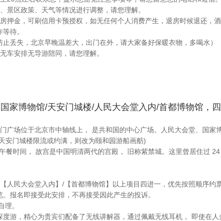
通、景区政策、天气等情况进行调整，请您理解。
房押金，可刷信用卡预授权，如无任何个人消费产生，退房时候退还，酒店
作等待。
防止丢失，北京早晚温差大，出门在外，请大家备好保暖衣物，多喝水）
日无车安排无导游陪同，请您理解。
 - 国家博物馆/天安门城楼/人民大会堂入内/首都博物馆，
安门广场位于北京市中轴线上， 是共和国的中心广场。人民大会堂、国家
天安门城楼限流或约满，则改为颐和园游船画舫)
含午餐时间， 故宫是中国明清两代的宫殿， 旧称紫禁城。这里曾居住过 2
/【人民大会堂入内】/【首都博物馆】以上项目四进一，优先按照顺序约
览。报名即接受此安排，不再接受因此产生的投诉。
自理。
深度游，精心为贵宾们配备了无线讲解器，通过佩戴无线耳机， 即使在人