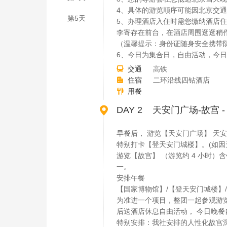
4、具体的游览顺序可能因北京交
第5天
5、办理酒店入住时需您缴纳酒店住
李寄存在前台，在酒店周围逛逛稍
（温馨提示：身份证随身安全携带
6、今日为集合日，自由活动，今
交通
高铁

住宿
二环沿线四钻酒店

用餐


DAY 2 天安门广场-故宫
早餐后， 游览【天安门广场】 天
特别打卡【登天安门城楼】。(如因
游览【故宫】 （游览约 4 小时）
一。
安排午餐
【国家博物馆】/【登天安门城楼】
为准进一个项目，整团一起参观游
后送酒店休息自由活动， 今日晚餐
特别安排：我社安排的人性化故宫