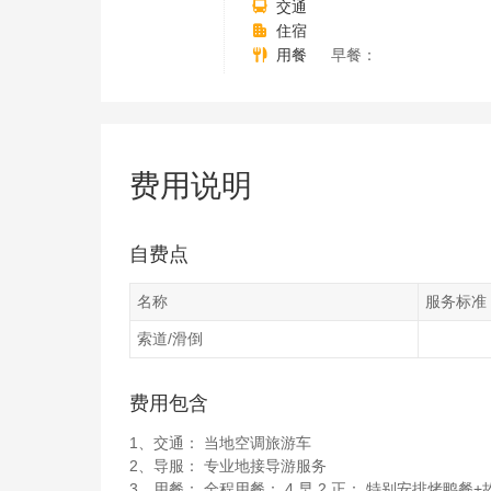
交通

住宿

用餐
早餐：

费用说明
自费点
名称
服务标准
索道/滑倒
费用包含
1、交通： 当地空调旅游车
2、导服： 专业地接导游服务
3、用餐： 全程用餐： 4 早 2 正： 特别安排烤鸭