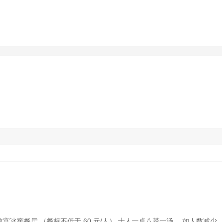
餐+故宫冰窖餐厅 （餐标不低于 60 元/人） 十人一桌八菜一汤， 如人数减少