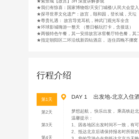
★紫禁城【故宫】3H 深度讲解参观
★我们有惊喜：国家博物馆/天安门城楼/人民大会堂入
★探寻世界文化遗产：故宫，颐和园，登长城，天坛 
★尊贵礼遇： 故宫导览耳机，神武门观光车全含
★环球影城嗨游一整天 （整日畅玩打卡，含接送）
★两顿特色午餐，其一安排故宫冰窖餐厅特色餐，其
★指定朝阳区二环沿线新四钻酒店， 连住四晚不挪窝
行程介绍

DAY 1 出发地-北京入住
第1天
梦想起航， 快乐出发， 乘高铁赴北
第2天
温馨提示：
第3天
1、因各地区出发时间不一致，有可
2、抵达北京后请保持报名时所留
第4天
3、您的导游会在您抵达北京当天