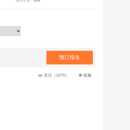
返程交通：
高铁
关注（1070）
收藏

