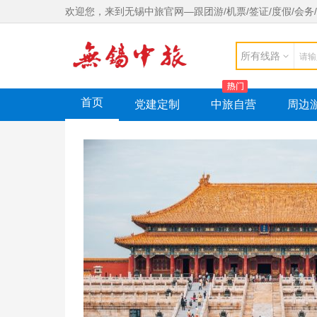
欢迎您，来到无锡中旅官网—跟团游/机票/签证/度假/会务/党建
所有线路
首页
党建定制
中旅自营
周边