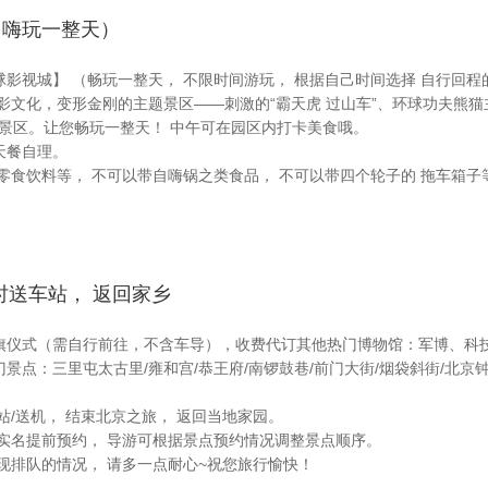
 （嗨玩一整天）
影视城】 （畅玩一整天， 不限时间游玩， 根据自己时间选择 自行回程
影文化，变形金刚的主题景区——刺激的“霸天虎 过山车”、环球功夫熊猫主
主题景区。让您畅玩一整天！ 中午可在园区内打卡美食哦。
天餐自理。
零食饮料等， 不可以带自嗨锅之类食品， 不可以带四个轮子的 拖车箱子
适时送车站， 返回家乡
旗仪式（需自行前往，不含车导），收费代订其他热门博物馆：军博、科
景点：三里屯太古里/雍和宫/恭王府/南锣鼓巷/前门大街/烟袋斜街/北
站/送机， 结束北京之旅， 返回当地家园。
实名提前预约， 导游可根据景点预约情况调整景点顺序。
现排队的情况， 请多一点耐心~祝您旅行愉快！