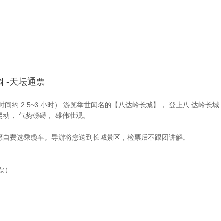
园 -天坛通票
间约 2.5~3 小时） 游览举世闻名的【八达岭长城】， 登上八 达岭
动， 气势磅礴， 雄伟壮观。
愿自费选乘缆车。导游将您送到长城景区，检票后不跟团讲解。
票）