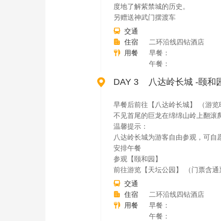
度地了解紫禁城的历史。
另赠送神武门摆渡车
交通

住宿
二环沿线四钻酒店

用餐
早餐：

午餐：

DAY 3 八达岭长城 -颐和
早餐后前往【八达岭长城】 （游览时
不见首尾的巨龙在绵绵山岭上翻滚爬
温馨提示：
八达岭长城为游客自由参观，可自
安排午餐
参观【颐和园】
前往游览【天坛公园】 （门票含通
交通

住宿
二环沿线四钻酒店

用餐
早餐：

午餐：