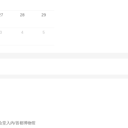
27
28
29
3
4
5
会堂入内/首都博物馆