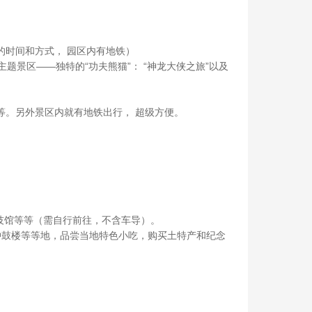
的时间和方式， 园区内有地铁）
题景区——独特的“功夫熊猫”： “神龙大侠之旅”以及
等。另外景区内就有地铁出行， 超级方便。
技馆等等（需自行前往，不含车导）。
京钟鼓楼等等地，品尝当地特色小吃，购买土特产和纪念